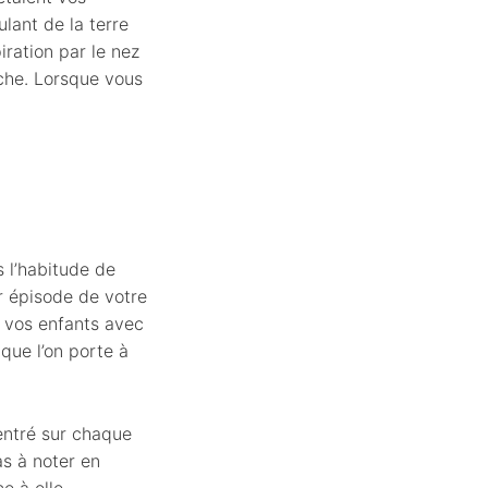
ulant de la terre
iration par le nez
uche. Lorsque vous
s l’habitude de
r épisode de votre
t vos enfants avec
 que l’on porte à
centré sur chaque
as à noter en
e à elle.