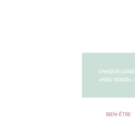
Aller
au
contenu
BIEN-ÊTRE