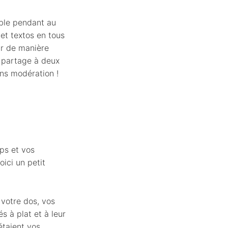
able pendant au
et textos en tous
tir de manière
e partage à deux
ans modération !
rps et vos
ici un petit
 votre dos, vos
s à plat et à leur
étaient vos