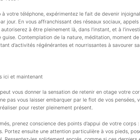
 à votre téléphone, expérimentez le fait de devenir injoign
ar jour. En vous affranchissant des réseaux sociaux, appels 
autoriserez à être pleinement là, dans l’instant, et à l’inves
e guise. Contemplation de la nature, méditation, moment d
tant d’activités régénérantes et nourrissantes à savourer s
 ici et maintenant
 peut vous donner la sensation de retenir en otage votre co
ne pas vous laisser embarquer par le flot de vos pensées, vo
réaliser pour rester pleinement présent.
rmés, prenez conscience des points d’appui de votre corps :
. Portez ensuite une attention particulière à vos pieds, posé
ol. Ressentez-les solidement ancrés, comme si ces derniers 