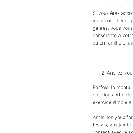
Si vous êtes accro
moins une heure p
genres, vous vous 
consciente à votr
ou en famille … au
Ancrez-vous
Parfois, le mental
émotions. Afin de 
exercice simple à 
Assis, les yeux fe
fesses, vos jambes
contact avec le s