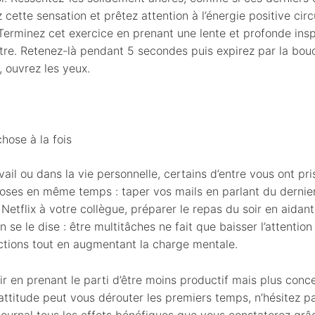
 cette sensation et prêtez attention à l’énergie positive circ
Terminez cet exercice en prenant une lente et profonde insp
ntre. Retenez-là pendant 5 secondes puis expirez par la bo
, ouvrez les yeux.
hose à la fois
vail ou dans la vie personnelle, certains d’entre vous ont pri
hoses en même temps : taper vos mails en parlant du dernie
 Netflix à votre collègue, préparer le repas du soir en aidan
n se le dise : être multitâches ne fait que baisser l’attention
tions tout en augmentant la charge mentale.
tir en prenant le parti d’être moins productif mais plus con
attitude peut vous dérouter les premiers temps, n’hésitez p
journal tous les effets bénéfiques que vous constaterez grâc